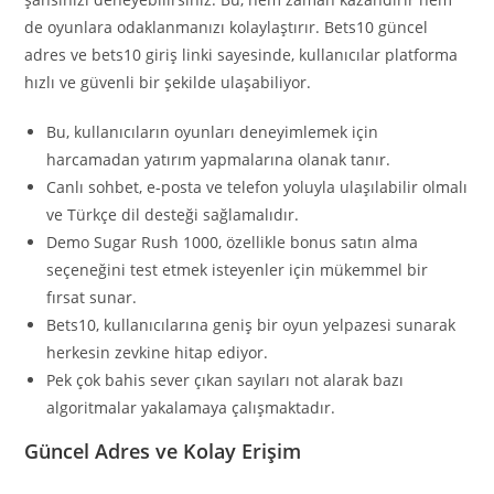
de oyunlara odaklanmanızı kolaylaştırır. Bets10 güncel
adres ve bets10 giriş linki sayesinde, kullanıcılar platforma
hızlı ve güvenli bir şekilde ulaşabiliyor.
Bu, kullanıcıların oyunları deneyimlemek için
harcamadan yatırım yapmalarına olanak tanır.
Canlı sohbet, e-posta ve telefon yoluyla ulaşılabilir olmalı
ve Türkçe dil desteği sağlamalıdır.
Demo Sugar Rush 1000, özellikle bonus satın alma
seçeneğini test etmek isteyenler için mükemmel bir
fırsat sunar.
Bets10, kullanıcılarına geniş bir oyun yelpazesi sunarak
herkesin zevkine hitap ediyor.
Pek çok bahis sever çıkan sayıları not alarak bazı
algoritmalar yakalamaya çalışmaktadır.
Güncel Adres ve Kolay Erişim