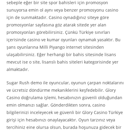
sebeple eğer bir site spor bahisleri için promosyon
sunuyorsa emin ol aynı veya benzer promosyonu casino
için de sunmaktadır. Casino oynadığınız siteye göre
promosyonlar sayfasına göz atarak sitede yer alan
promosyonları görebilirsiniz. Çünkü Türkiye sınırları
içerisinde casino ve kumar oyunları oynamak yasaktır. Bu
şans oyunlarına Milli Piyango internet sitesinden
ulaşabilirsiniz. Eğer herhangi bir bahis sitesinde lisans
mevcut ise o site, lisanslı bahis siteleri kategorisinde yer
almaktadır.
Sugar Rush demo ile oyuncular, oyunun çarpan noktalarını
ve ücretsiz döndürme mekaniklerini keşfedebilir. Glory
Casino doğrulama işlemi, hesabınızın güvenli olduğundan
emin olmanızı sağlar. Gönderdikten sonra, casino
bilgilerinizi inceleyecek ve güvenli bir Glory Casino Türkiye
girişi için hesabınızı onaylayacaktır. Oyun tarzınız veya
tercihiniz eine olursa olsun, burada hoşunuza gidecek bir