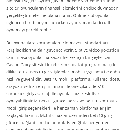
olmasını sağlar. Ayrıca güvenli ödeme yöntemleri sunan
siteler, oyuncuların finansal işlemlerini endişe duymadan
gerçekleştirmelerine olanak tanır. Online slot oyunları,
eğlenceli bir deneyim sunarken aynı zamanda dikkatli
oynamayı gerektirebilir.
Bu, oyunculara korunmaları için mevcut standartları
karşıladıklarına dair güvence verir. Slot ve video pokerden
canlı masa oyunlarına kadar herkes için bir şeyler var.
Casino Glory sitesini incelerken sadakat programına çok
dikkat ettik. Bets10 giris işlemleri mobil uygulama ile daha
hızlı ve güvenlidir. Bets 10 mobil platformu, kullanıcı dostu
arayüzü ve hızlı erişim imkanı ile öne çıkar. Bets10
sorunsuz giriş avantajı ile oyunlarınızı kesintisiz
oynayabilirsiniz. Bets10 güncel adres ve bets10 sorunsuz
mobil giriş seçenekleri ile her zaman platforma erişim
sağlayabilirsiniz. Mobil cihazlar üzerinden bets10 giriş
güncel bağlantısını kullanarak, istediğiniz her yerden
şansınızı deneyebilirsiniz. Bu, hem zaman kazandırır hem