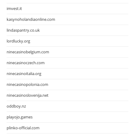
imvest.it
kasynoholandiaonline.com
lindaspantry.co.uk
lordlucky.org
ninecasinobelgium.com
ninecasinoczech.com
ninecasinoitalia.org
ninecasinopolonia.com
ninecasinoslovenija.net
oddboy.nz
playojo.games
plinko-official.com