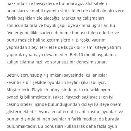
hakkında size tavsiyelerde bulunacağız. Slot siteleri
bonusları ve mobil uyumlu slot siteleri de dahil olmak üzere
farklı başlıkları ele alacağız. Marketing çalışmaları
sonucunda orta ve büyük çaplı üye akınına uğrarlar. Bu
üyeler genellikle sadece deneme bonusu talep ederler ve
bunu meslek haline getirmişlerdir. Birçoğu yatırım
yapmadan siteyi terk etse de küçük bir kısmı siteye yatırım
yaparak oynamaya devam eder. Bets10 mobil uygulama,
kullanıcılarına hızlı ve sorunsuz bir deneyim sunar.
Bets10 sorunsuz giriş imkanı sayesinde, kullanıcılar
kesintisiz bir şekilde oyunların keyfini çıkarabiliyor.
Müşterilerin Playtech bünyesinde pek çok farklı oyun
oynadığı bilinmektedir. Fakat Playtech sağlayıcısı en iyi
casino siteleri içinde bulunduğundan dolayı kaliteye önem
göstermektedir. Ayrıca en alternatif canlı casino oyunları ve
bunun dışında bilinen oyunların farklı modları da burada
bulunmaktadır. Bu bonusları kullanarak daha fazla oyun