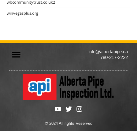
wbcommunitytrust.co.uk2
winvegasplus.org
info@albertapipe.ca
780-217-2222
HEALTH & SAFETY POLICY
PRIVACY POLICY
TERMS OF USE
© 2024 All rights Reserved