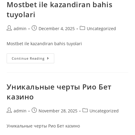
Mostbet ile kazandiran bahis
tuyolari
admin
December 4, 2025
Uncategorized
Mostbet ile kazandiran bahis tuyolari
Continue Reading
Уникальные черты Рио Бет
казино
admin
November 28, 2025
Uncategorized
Уникальные черты Рио Бет казино