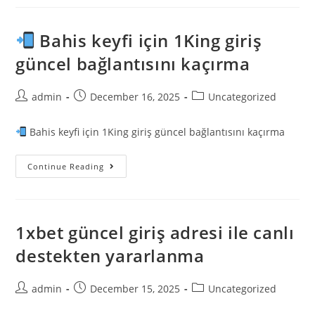
Bahis keyfi için 1King giriş
güncel bağlantısını kaçırma
admin
December 16, 2025
Uncategorized
Bahis keyfi için 1King giriş güncel bağlantısını kaçırma
Continue Reading
1xbet güncel giriş adresi ile canlı
destekten yararlanma
admin
December 15, 2025
Uncategorized