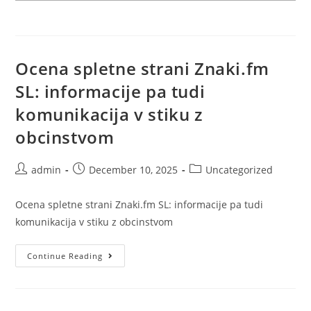
Ocena spletne strani Znaki.fm
SL: informacije pa tudi
komunikacija v stiku z
obcinstvom
admin
December 10, 2025
Uncategorized
Ocena spletne strani Znaki.fm SL: informacije pa tudi
komunikacija v stiku z obcinstvom
Continue Reading