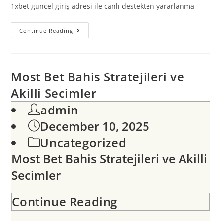
1xbet güncel giriş adresi ile canlı destekten yararlanma
Continue Reading
Most Bet Bahis Stratejileri ve
Akilli Secimler
admin
December 10, 2025
Uncategorized
Most Bet Bahis Stratejileri ve Akilli
Secimler
Continue Reading