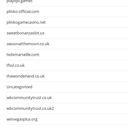
playojo.games
plinko-official.com
plinkogamecasino.net
sweetbonanzaslot.us
swoonatthemoon.co.uk
tedxmarseille.com
tfsvl.co.uk
thewonderland.co.uk
Uncategorized
wbcommunitytrust.co.uk
wbcommunitytrust.co.uk2
winvegasplus.org