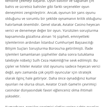
kendine çekmeyi başardı. Oyun basittir ve sağlanan çift
bahis ve ücretsiz bahisler gibi farklı seçenekler oyun
deneyimini zenginleştirir. Ancak, oyunun bir şans oyunu
olduğunu ve sorumlu bir şekilde oynamanın kritik olduğunu
hatırlamak önemlidir. Genel olarak, Aviator Casino heyecan
verici ve denemeye değer bir oyun. Yürütülen soruşturma
kapsamında gözaltına alınan 16 şüpheli, emniyetteki
işlemlerinin ardından İstanbul Cumhuriyet Başsavcılığı
Bilişim Suçları Soruşturma Bürosu’na getirilmişti. İfade
işlemleri tamamlanan şüpheliler daha sonra tutuklama
talebiyle nöbetçi Sulh Ceza Hakimliği’ne sevk edilmişti. Bu
çipler ve hileler Aviator slot oyununu sadece heyecan verici
değil, aynı zamanda çok çeşitli oyuncular için stratejik
olarak ilginç hale getiriyor. Daha önce oynadığınız kumar
oyunları ne olursa olsun, Aviator Crash Game’in çevrimiçi
casinolar dünyasındaki favori eğlenceniz olma ihtimali
yüksektir.
Kumarhane, popüler çevrimiçi slotlar yerine sahte oyunlar