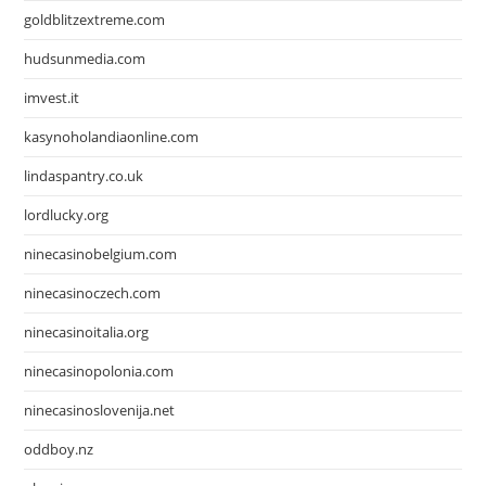
goldblitzextreme.com
hudsunmedia.com
imvest.it
kasynoholandiaonline.com
lindaspantry.co.uk
lordlucky.org
ninecasinobelgium.com
ninecasinoczech.com
ninecasinoitalia.org
ninecasinopolonia.com
ninecasinoslovenija.net
oddboy.nz