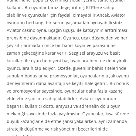
kullanır. Bu oyunlar biraz değiştirilmiş RTP’lere sahip
olabilir ve oyuncular için faydalı olmayabilir.Ancak, Aviator
oyununu herhangi bir sorun yaşamadan oynayabilirsiniz.
Aviator casino oyna, uçağın uçuşu ile katsayının arttırılması
prensibine dayanmaktadır. Oyuncu, uçak düşmeden ve her
şey sıfırlanmadan önce bir bahis koyar ve parasını ne
zaman çekeceğine karar verir. Sezgisel arayüzü ve basit
kuralları ile oyun hem yeni başlayanlara hem de deneyimli
oyunculara hitap ediyor. Özetle, güvenilir bahis sitelerinde
sunulan bonuslar ve promosyonlar, oyuncuların uçak oyunu
deneyimlerini daha avantajlı ve keyifli hale getirir. Bu bonus
ve promosyonlar sayesinde, oyuncular daha fazla kazanç
elde etme şansına sahip olabilirler. Aviator oyununun
başarısı, kullanıcı dostu arayüzü ve adrenalin dolu oyun
mekaniği sayesinde hızla yayılmıştır. Oyuncular, kısa sürede
büyük kazançlar elde etme şansı yakalarken, aynı zamanda
stratejik düşünme ve risk yönetimi becerilerini de