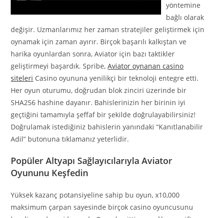
yöntemine
bağlı olarak
değişir. Uzmanlarımız her zaman stratejiler geliştirmek için
oynamak için zaman ayırır. Birçok başarılı kalkıştan ve
harika oyunlardan sonra, Aviator için bazı taktikler
geliştirmeyi başardık. Spribe,
Aviator oynanan casino
siteleri
Casino oyununa yenilikçi bir teknoloji entegre etti.
Her oyun oturumu, doğrudan blok zinciri üzerinde bir
SHA256 hashine dayanır. Bahislerinizin her birinin iyi
geçtiğini tamamıyla şeffaf bir şekilde doğrulayabilirsiniz!
Doğrulamak istediğiniz bahislerin yanındaki “Kanıtlanabilir
Adil” butonuna tıklamanız yeterlidir.
Popüler Altyapı Sağlayıcılarıyla Aviator
Oyununu Keşfedin
Yüksek kazanç potansiyeline sahip bu oyun, x10,000
maksimum çarpan sayesinde birçok casino oyuncusunu