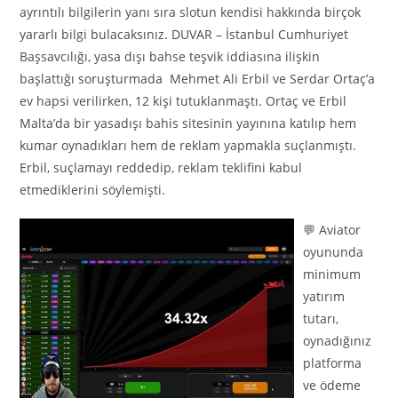
ayrıntılı bilgilerin yanı sıra slotun kendisi hakkında birçok
yararlı bilgi bulacaksınız. DUVAR – İstanbul Cumhuriyet
Başsavcılığı, yasa dışı bahse teşvik iddiasına ilişkin
başlattığı soruşturmada Mehmet Ali Erbil ve Serdar Ortaç’a
ev hapsi verilirken, 12 kişi tutuklanmaştı. Ortaç ve Erbil
Malta’da bir yasadışı bahis sitesinin yayınına katılıp hem
kumar oynadıkları hem de reklam yapmakla suçlanmıştı.
Erbil, suçlamayı reddedip, reklam teklifini kabul
etmediklerini söylemişti.
💬 Aviator
oyununda
minimum
yatırım
tutarı,
oynadığınız
platforma
ve ödeme