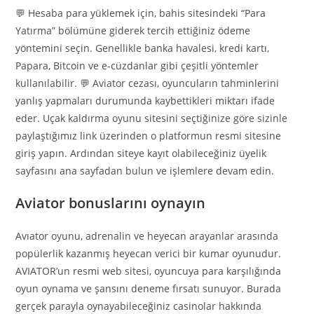
💬 Hesaba para yüklemek için, bahis sitesindeki “Para
Yatırma” bölümüne giderek tercih ettiğiniz ödeme
yöntemini seçin. Genellikle banka havalesi, kredi kartı,
Papara, Bitcoin ve e-cüzdanlar gibi çeşitli yöntemler
kullanılabilir. 💬 Aviator cezası, oyuncuların tahminlerini
yanlış yapmaları durumunda kaybettikleri miktarı ifade
eder. Uçak kaldırma oyunu sitesini seçtiğinize göre sizinle
paylaştığımız link üzerinden o platformun resmi sitesine
giriş yapın. Ardından siteye kayıt olabileceğiniz üyelik
sayfasını ana sayfadan bulun ve işlemlere devam edin.
Aviator bonuslarını oynayın
Avıator oyunu, adrenalin ve heyecan arayanlar arasında
popülerlik kazanmış heyecan verici bir kumar oyunudur.
AVIATOR’un resmi web sitesi, oyuncuya para karşılığında
oyun oynama ve şansını deneme fırsatı sunuyor. Burada
gerçek parayla oynayabileceğiniz casinolar hakkında