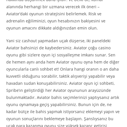
alanında herhangi bir uzmana verecek ilk öneri –
Aviator’daki oyunun stratejisini belirlemek. Risk ve
adrenalin eğiliminizi, oyun hesabınızın bakiyesini ve
oyunun amacını dikkate aldığınızdan emin olun.
Yani siz cashout yapmadan uçak düşerse, iki paneldeki
Aviator bahsinizi de kaybedersiniz. Aviator çoğu casino
oyunu gibi sizlere oyun içi sosyalleşme imkanı sunar. Sen
de hemen aynı anda hem Aviator oyunu oyna hem de diğer
oyuncularla canlı sohbet et! Onlara hangi oranın o an daha
kuvvetli olduğunu sorabilir, taktik alışverişi yapabilir veya
havadan sudan konuşabilirsiniz. Aviator oyun içi sohbeti,
Spribe’ın geliştirdiği her Aviator oyununun arayüzünde
bulunmaktadır. Aviator bahis seçimlerinizi yaptıysanız artık
oyunu oynamaya geçiş yapabilirsiniz. Bunun için de, ne
kadar bütçe ile bahis yapmak istiyorsanız eklemeyi yapın ve
oyunun sonuçlarını beklemeye başlayın. Şanslıysanız bu
uçak para kazanma oyunu size yüksek kazanç getirisi