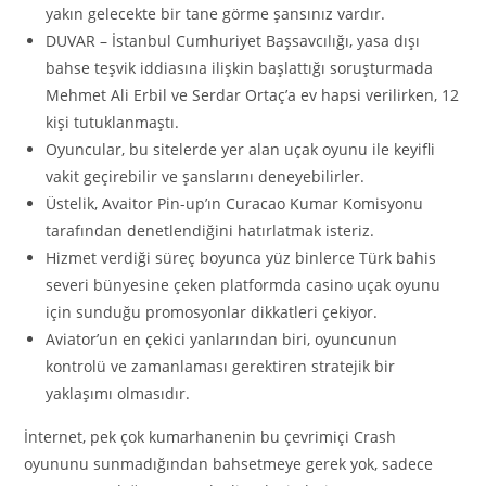
yakın gelecekte bir tane görme şansınız vardır.
DUVAR – İstanbul Cumhuriyet Başsavcılığı, yasa dışı
bahse teşvik iddiasına ilişkin başlattığı soruşturmada
Mehmet Ali Erbil ve Serdar Ortaç’a ev hapsi verilirken, 12
kişi tutuklanmaştı.
Oyuncular, bu sitelerde yer alan uçak oyunu ile keyifli
vakit geçirebilir ve şanslarını deneyebilirler.
Üstelik, Avaitor Pin-up’ın Curacao Kumar Komisyonu
tarafından denetlendiğini hatırlatmak isteriz.
Hizmet verdiği süreç boyunca yüz binlerce Türk bahis
severi bünyesine çeken platformda casino uçak oyunu
için sunduğu promosyonlar dikkatleri çekiyor.
Aviator’un en çekici yanlarından biri, oyuncunun
kontrolü ve zamanlaması gerektiren stratejik bir
yaklaşımı olmasıdır.
İnternet, pek çok kumarhanenin bu çevrimiçi Crash
oyununu sunmadığından bahsetmeye gerek yok, sadece