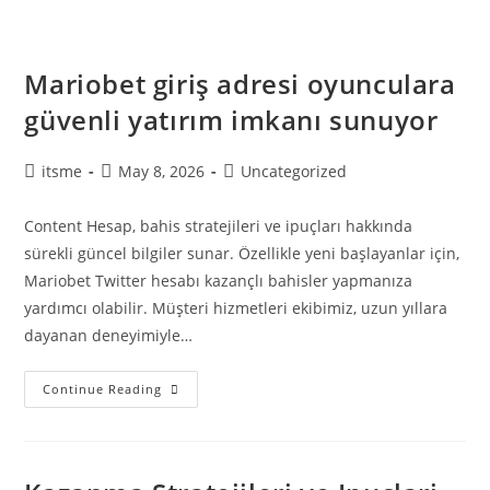
Mariobet giriş adresi oyunculara
güvenli yatırım imkanı sunuyor
itsme
May 8, 2026
Uncategorized
Content Hesap, bahis stratejileri ve ipuçları hakkında
sürekli güncel bilgiler sunar. Özellikle yeni başlayanlar için,
Mariobet Twitter hesabı kazançlı bahisler yapmanıza
yardımcı olabilir. Müşteri hizmetleri ekibimiz, uzun yıllara
dayanan deneyimiyle…
Continue Reading