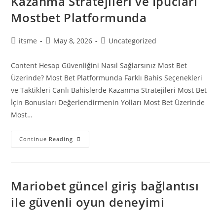
Kazanma Stratejileri ve Ipuclari
Mostbet Platformunda
itsme
May 8, 2026
Uncategorized
Content Hesap Güvenliğini Nasıl Sağlarsınız Most Bet
Üzerinde? Most Bet Platformunda Farklı Bahis Seçenekleri
ve Taktikleri Canlı Bahislerde Kazanma Stratejileri Most Bet
İçin Bonusları Değerlendirmenin Yolları Most Bet Üzerinde
Most…
Continue Reading
Mariobet güncel giriş bağlantısı
ile güvenli oyun deneyimi