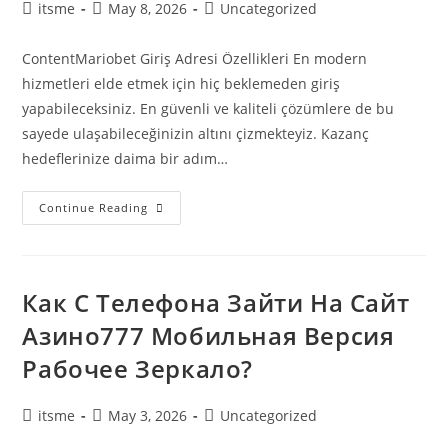
itsme
May 8, 2026
Uncategorized
ContentMariobet Giriş Adresi Özellikleri En modern
hizmetleri elde etmek için hiç beklemeden giriş
yapabileceksiniz. En güvenli ve kaliteli çözümlere de bu
sayede ulaşabileceğinizin altını çizmekteyiz. Kazanç
hedeflerinize daima bir adım…
Continue Reading
Как C Телефона Зайти На Сайт
Азино777 Мобильная Версия
Рабочее Зеркало?
itsme
May 3, 2026
Uncategorized