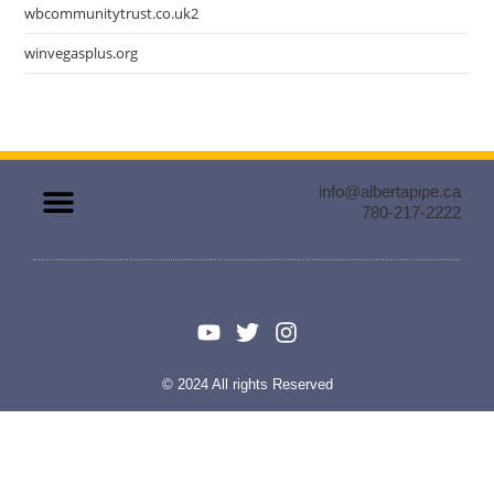
wbcommunitytrust.co.uk2
winvegasplus.org
info@albertapipe.ca
780-217-2222
HEALTH & SAFETY POLICY
PRIVACY POLICY
TERMS OF USE
© 2024 All rights Reserved