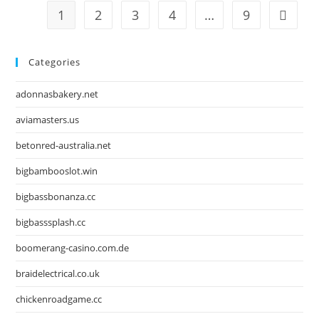
1
2
3
4
…
9
Categories
adonnasbakery.net
aviamasters.us
betonred-australia.net
bigbambooslot.win
bigbassbonanza.cc
bigbasssplash.cc
boomerang-casino.com.de
braidelectrical.co.uk
chickenroadgame.cc