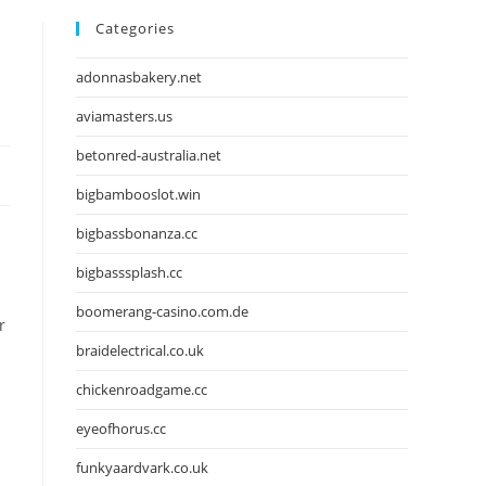
Categories
adonnasbakery.net
aviamasters.us
betonred-australia.net
bigbambooslot.win
bigbassbonanza.cc
bigbasssplash.cc
boomerang-casino.com.de
r
braidelectrical.co.uk
chickenroadgame.cc
eyeofhorus.cc
funkyaardvark.co.uk