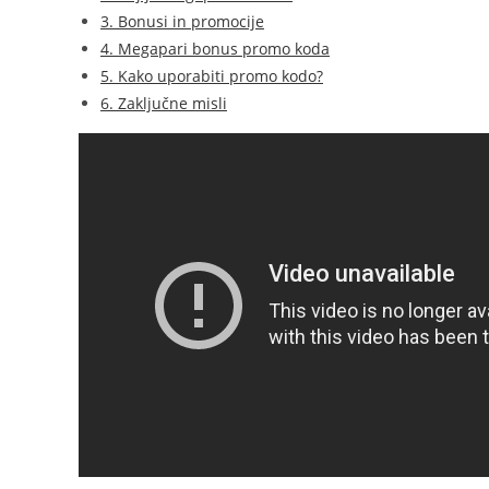
3. Bonusi in promocije
4. Megapari bonus promo koda
5. Kako uporabiti promo kodo?
6. Zaključne misli