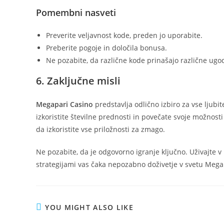
Pomembni nasveti
Preverite veljavnost kode, preden jo uporabite.
Preberite pogoje in določila bonusa.
Ne pozabite, da različne kode prinašajo različne ugo
6. Zaključne misli
Megapari Casino
predstavlja odlično izbiro za vse ljubi
izkoristite številne prednosti in povečate svoje možnost
da izkoristite vse priložnosti za zmago.
Ne pozabite, da je odgovorno igranje ključno. Uživajte v
strategijami vas čaka nepozabno doživetje v svetu Mega
YOU MIGHT ALSO LIKE