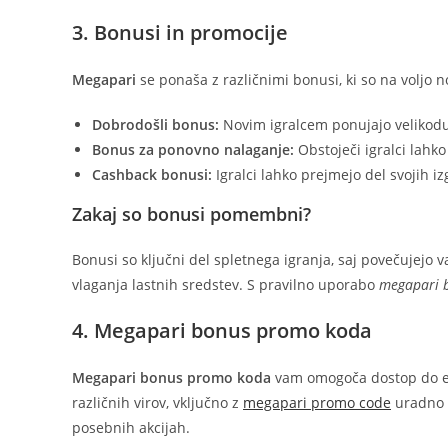
3. Bonusi in promocije
Megapari
se ponaša z različnimi bonusi, ki so na voljo n
Dobrodošli bonus:
Novim igralcem ponujajo veliko
Bonus za ponovno nalaganje:
Obstoječi igralci lahko
Cashback bonusi:
Igralci lahko prejmejo del svojih i
Zakaj so bonusi pomembni?
Bonusi so ključni del spletnega igranja, saj povečujejo
vlaganja lastnih sredstev. S pravilno uporabo
megapari 
4. Megapari bonus promo koda
Megapari bonus promo koda
vam omogoča dostop do ek
različnih virov, vključno z
megapari promo code
uradno s
posebnih akcijah.