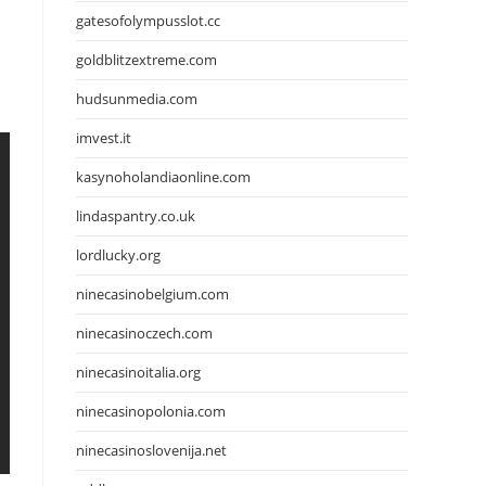
gatesofolympusslot.cc
goldblitzextreme.com
hudsunmedia.com
imvest.it
kasynoholandiaonline.com
lindaspantry.co.uk
lordlucky.org
ninecasinobelgium.com
ninecasinoczech.com
ninecasinoitalia.org
ninecasinopolonia.com
ninecasinoslovenija.net