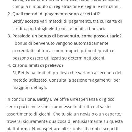
compila il modulo di registrazione e segui le istruzioni.
Quali metodi di pagamento sono accettati?
Betify accetta vari metodi di pagamento, tra cui carte di
credito, portafogli elettronici e bonifici bancari.
Possiedo un bonus di benvenuto, come posso usarlo?
I bonus di benvenuto vengono automaticamente
accreditati sul tuo account dopo il primo deposito e
possono essere utilizzati su determinati giochi.
Ci sono limiti di prelievo?
Sì, Betify ha limiti di prelievo che variano a seconda del
metodo utilizzato. Consulta la sezione “Pagamenti” per
maggiori dettagli.
In conclusione,
Betify Live
offre un’esperienza di gioco
senza pari con le sue scommesse in diretta e il vasto
assortimento di giochi. Che tu sia un novizio o un esperto,
troverai sicuramente qualcosa di entusiasmante su questa
piattaforma. Non aspettare oltre, unisciti a noi e scopri il