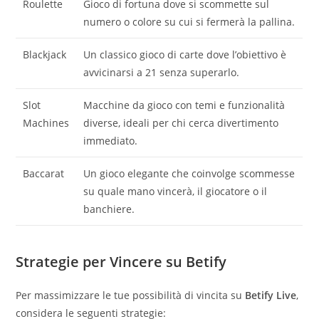
Roulette
Gioco di fortuna dove si scommette sul
numero o colore su cui si fermerà la pallina.
Blackjack
Un classico gioco di carte dove l’obiettivo è
avvicinarsi a 21 senza superarlo.
Slot
Macchine da gioco con temi e funzionalità
Machines
diverse, ideali per chi cerca divertimento
immediato.
Baccarat
Un gioco elegante che coinvolge scommesse
su quale mano vincerà, il giocatore o il
banchiere.
Strategie per Vincere su Betify
Per massimizzare le tue possibilità di vincita su
Betify Live
,
considera le seguenti strategie: