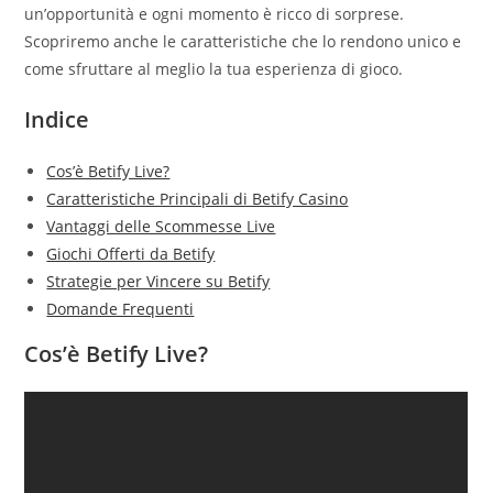
un’opportunità e ogni momento è ricco di sorprese.
Scopriremo anche le caratteristiche che lo rendono unico e
come sfruttare al meglio la tua esperienza di gioco.
Indice
Cos’è Betify Live?
Caratteristiche Principali di Betify Casino
Vantaggi delle Scommesse Live
Giochi Offerti da Betify
Strategie per Vincere su Betify
Domande Frequenti
Cos’è Betify Live?