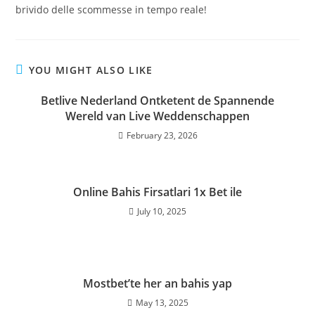
brivido delle scommesse in tempo reale!
YOU MIGHT ALSO LIKE
Betlive Nederland Ontketent de Spannende
Wereld van Live Weddenschappen
February 23, 2026
Online Bahis Firsatlari 1x Bet ile
July 10, 2025
Mostbet’te her an bahis yap
May 13, 2025